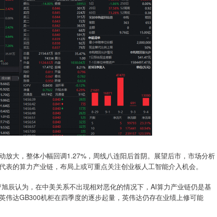
大，整体小幅回调1.27%，周线八连阳后首阴。展望后市，市场分析
代表的算力产业链，布局上或可重点关注创业板人工智能介入机会。
曹旭辰认为，在中美关系不出现相对恶化的情况下，AI算力产业链仍是基
伟达GB300机柜在四季度的逐步起量，英伟达仍存在业绩上修可能