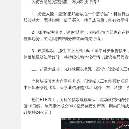
为何要通过宽基指数，布局科技行情？
1、分散风险，避免“把鸡蛋放在一个篮子里”：科技行业
股波动大。宽基指数一篮子买入一揽子成份股，能有效平滑
2、抓住板块轮动，避免“踏空”：科技行情内部也存在轮
整体趋势，避免因押错细分赛道而错失行情；
3、政策驱动，抓住行业上涨beta：国泰君安报告指出
体落地经济边际好转，将持续推动本轮行情，建议布局代表科
二、超级大反攻！光模块巨头暴涨，高“光”创业板人工智能E
光模块等算力方向重拾升势，创业板人工智能强劲反弹超
中际旭创涨超10%，天孚通信涨超7%！此外，东土科技、
热门ETF方面，同标的指数规模最大、流动性突出的创业板人
复10日线。单周累计成交94.8亿元创历史新高，周内日均成
计增持24亿元！