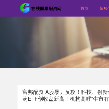
首页
荣顺
富邦配资 A股暴力反攻！科技、创新药
药ETF创收盘新高！机构高呼“牛市有