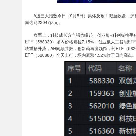
A股三大指数今日（9月5日）集体反攻！截至收盘，沪指涨1
额达到23047亿元。
盘面上，科技成长方向强势崛起，创业板+科创板携手狂
ETF（588330）场内价格暴拉7.15%；创业板人工智能E
块重拾升势，AH同频共振，创新药再度领衔，药ETF（562
ETF（520880）全天上行，场内豪涨4.52%收于日内高点