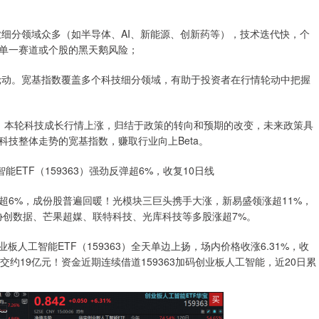
细分领域众多（如半导体、AI、新能源、创新药等），技术迭代快，个
单一赛道或个股的黑天鹅风险；
动。宽基指数覆盖多个科技细分领域，有助于投资者在行情轮动中把握
，本轮科技成长行情上涨，归结于政策的转向和预期的改变，未来政策具
技整体走势的宽基指数，赚取行业向上Beta。
TF（159363）强劲反弹超6%，收复10日线
6%，成份股普遍回暖！光模块三巨头携手大涨，新易盛领涨超11%，
协创数据、芒果超媒、联特科技、光库科技等多股涨超7%。
工智能ETF（159363）全天单边上扬，场内价格收涨6.31%，收
交约19亿元！资金近期连续借道159363加码创业板人工智能，近20日累