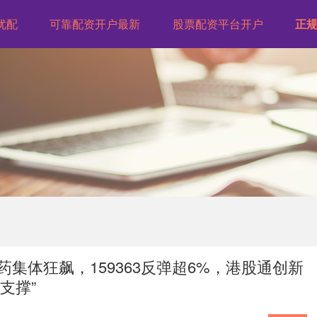
优配
可靠配资开户最新
股票配资平台开户
正规
集体狂飙，159363反弹超6%，港股通创新
支撑”