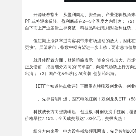
开源证券指出，从盈利周期、资金面、产业逻辑视角来看
PPI或将迎来反转、盈利底或在2—3个季度之内到达；（
自下而上产业逻辑主导突破：科技品种出现相对盈利优势、
但短期上涨斜率过高容易带来市场波动的放大，因此在交
更快”。展望后市，指数中枢有望进一步上移，两市总市值
就具体配置方面，财通策略表示，资金分歧加大、市场波
正反馈前，挖掘细分方向的“简单题”，向景气趋势上行方向适
出清；（2）国产化&全球化-AI浪潮+创新药出海。
【ETF全知道热点收评】下面重点聊聊双创龙头、创业板
一、先导智能引爆，固态电池狂飙！双创龙头ETF（588
科技成长方向强势崛起！创业板+科创板携手狂飙，覆盖两个
价格暴拉7.15%，全天成交额达1.02亿元，交投火热！
细分方向来看，电力设备板块领涨两市，先导智能20CM