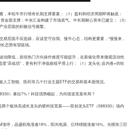
，本轮牛市行情有长期支撑要素：（1）盈利和经济周期即将触底：
2）资金面支撑：中央汇金构建了市场底气、中长期耐心资本已建立；（3）
产业层面的积极信号频繁。
易层面不应急躁，应该坚守自我、慢牛心态，结构更重要，“慢慢来，
增长态势有望延续。
动降低，前排热门方向操作难度可能提升，在新催化带来微观流动性
度“高低切”，更有利于净值曲线平滑上行：（1）龙头化-反内卷+供给
人工智能、医药等几个行业主题ETF的交易和基本面情况。
330）暴拉7%！科技强势崛起，为何借道宽基布局？
板块高成长龙头的硬科技宽基——双创龙头ETF（588330）场内
涨停，晶盛机电涨逾18%，阳光电源、亿纬锂能涨逾16%。光模块三巨