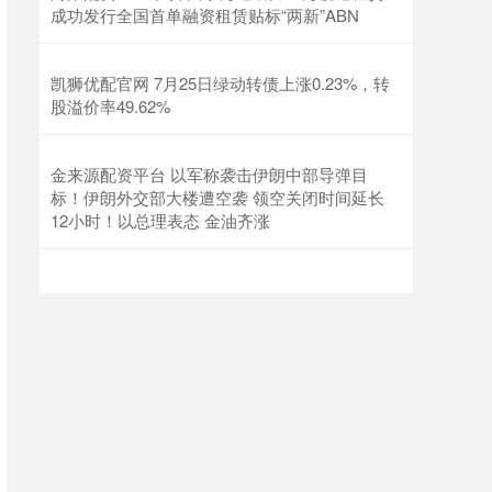
成功发行全国首单融资租赁贴标“两新”ABN
凯狮优配官网 7月25日绿动转债上涨0.23%，转
股溢价率49.62%
金来源配资平台 以军称袭击伊朗中部导弹目
标！伊朗外交部大楼遭空袭 领空关闭时间延长
12小时！以总理表态 金油齐涨