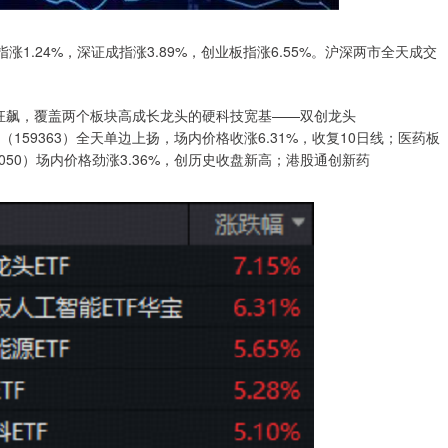
.24%，深证成指涨3.89%，创业板指涨6.55%。沪深两市全天成交
飙，覆盖两个板块高成长龙头的硬科技宽基——双创龙头
TF（159363）全天单边上扬，场内价格收涨6.31%，收复10日线；医药板
050）场内价格劲涨3.36%，创历史收盘新高；港股通创新药
。