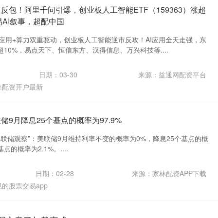
反包！阿里千问引爆，创业板人工智能ETF（159363）涨超
易AI叙事，超配中国
AI应用+算力双重驱动，创业板人工智能逆市反攻！AI应用全天走强，东
10%，易点天下、恒信东方、汉得信息、万兴科技等....
日期：03-30
来源：益通网配资平台
靠配资开户最新
储9月降息25个基点的概率为97.9%
“美联储观察”：美联储9月维持利率不变的概率为0%，降息25个基点的概
点的概率为2.1%。....
日期：02-28
来源：家林配资APP下载
规的股票交易app