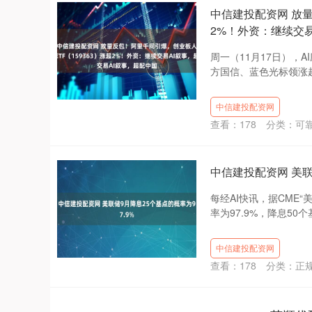
中信建投配资网 放量
2%！外资：继续交
周一（11月17日），
方国信、蓝色光标领涨超
中信建投配资网
查看：
178
分类：
可
中信建投配资网 美联
每经AI快讯，据CME
率为97.9%，降息50个基
中信建投配资网
查看：
178
分类：
正