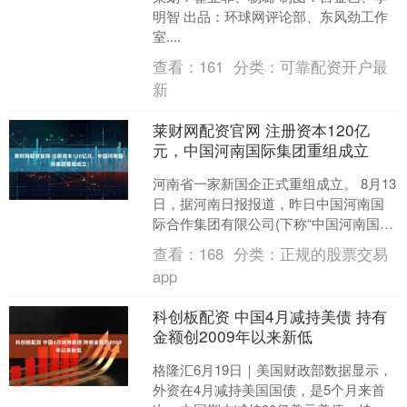
明智 出品：环球网评论部、东风劲工作
室....
查看：
161
分类：
可靠配资开户最
新
莱财网配资官网 注册资本120亿
元，中国河南国际集团重组成立
河南省一家新国企正式重组成立。 8月13
日，据河南日报报道，昨日中国河南国
际合作集团有限公司(下称“中国河南国际
集团”)召开干部会议，省委组织部宣读了
查看：
168
分类：
正规的股票交易
省委关于中....
app
科创板配资 中国4月减持美债 持有
金额创2009年以来新低
格隆汇6月19日｜美国财政部数据显示，
外资在4月减持美国国债，是5个月来首