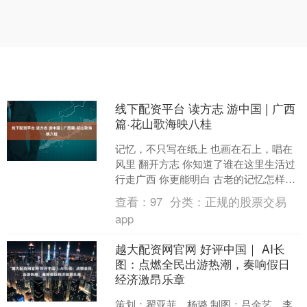
线下配资平台 读方志 游中国 | 广西
篇·花山歌海映八桂
记忆，不只写在纸上 也画在石上，唱在
风里 翻开方志 你知道了谁在这里生活过
行走广西 你更能明白 古老的记忆怎样赓
续传承 生生不息…… 知来处，方能明去
查看：
97
分类：
正规的股票交易
处 读方....
app
越大配资网官网 好评中国｜ AI长
图：点燃全民出游热潮，奏响假日
经济激昂乐章
策划：翟亚菲、杨璐 制图：吕金艺、李