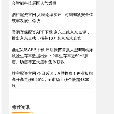
会智能科技展区人气爆棚
驷裕配资官网 人民论坛实评 | 时刻绷紧安全弦
筑牢发展生命线
君润宜保配资APP下载 京东上线京东点评，
推出京东真榜，招募10万名京东求真官
鼎冠策略APP下载 癌症疫苗首批大型Ⅲ期临床
试验生存率数据出炉：2年生存率近50%!肺
癌、肠癌等五大癌种集体获救
胜宇配资官网 今日必读：A股收盘！创业板指
高开高走涨6.55%，全市场上涨个股超4800
只
推荐资讯